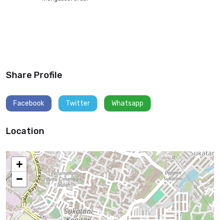
Detail
lowongan
Account
Officer
Share Profile
dimuat
Facebook
Twitter
Whatsapp
Location
+
−