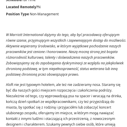
Located Remotely?
N
Position Type
Non-Management
W Marriott International dążymy do tego, aby być pracodawcą oferującym
równe szanse, przyjmującym wszystkich i zapewniającym dostęp do możliwości.
Aktywnie wspieramy środowisko, w którym wyjątkowe pochodzenie naszych
pracowników jest cenione i honorowane. Naszą mocną stroną jest bogata
różnorodność kulturowa, talenty i doświadczenia naszych pracowników.
Zobowiązujemy się do zapobiegania dyskryminacji ze względu na jakąkolwiek
chronioną podstawę, w tym niepełnosprawność, status weterana lub inną
podstawę chronioną przez obowiązujące prawo.
Aloft nie jest typowym hotelem, ale też nie zadzieramy nosa. Staramy się
być dla naszych gości miejscem rozpoczęcia i zakończenia podróży.
Niezależnie od tego, czy wyprowadzają psa na spacer i wracają na drinka,
kończą dzień spotkań ze współpracownikami, czy też przyjeżdżają do
miasta, by spotkać się z rodziną i przyjaciółmi lub zobaczyć koncert
ulubionego zespołu, oferujemy im miejsce, w którym mogą nawiązać
kontakt z innymi ludźmi i otaczającą ich przestrzenią, z nowoczesnym
designem i charakterem. Szukamy pewnych siebie osób, które umieją