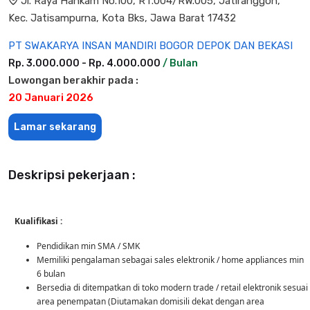
Jl. Raya Hankam No.100, RT.004/RW.005, Jatiranggon,
Kec. Jatisampurna, Kota Bks, Jawa Barat 17432
PT SWAKARYA INSAN MANDIRI BOGOR DEPOK DAN BEKASI
Rp. 3.000.000 - Rp. 4.000.000
/ Bulan
Lowongan berakhir pada :
20 Januari 2026
Lamar sekarang
Deskripsi pekerjaan :
Kualifikasi :
Pendidikan min SMA / SMK
Memiliki pengalaman sebagai sales elektronik / home appliances min
6 bulan
Bersedia di ditempatkan di toko modern trade / retail elektronik sesuai
area penempatan (Diutamakan domisili dekat dengan area