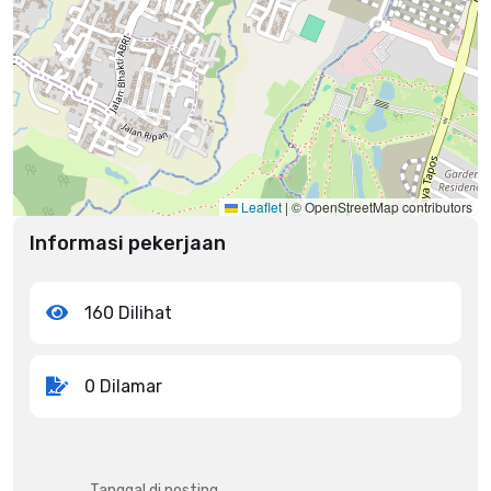
Leaflet
|
© OpenStreetMap contributors
Informasi pekerjaan
160 Dilihat
0 Dilamar
Tanggal di posting