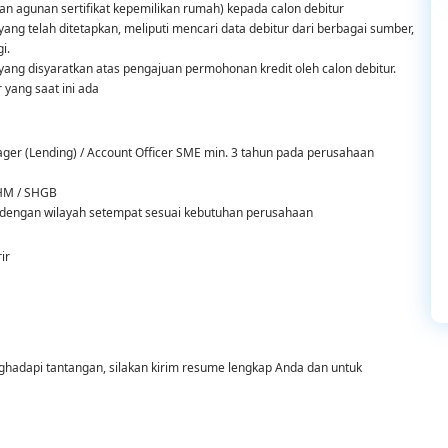
n agunan sertifikat kepemilikan rumah) kepada calon debitur
ng telah ditetapkan, meliputi mencari data debitur dari berbagai sumber,
i.
ng disyaratkan atas pengajuan permohonan kredit oleh calon debitur.
yang saat ini ada
ger (Lending) / Account Officer SME min. 3 tahun pada perusahaan
HM / SHGB
m dengan wilayah setempat sesuai kebutuhan perusahaan
ir
ghadapi tantangan, silakan kirim resume lengkap Anda dan untuk