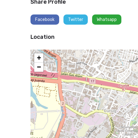
Share Profile
Facebook
Twitter
Whatsapp
Location
+
−