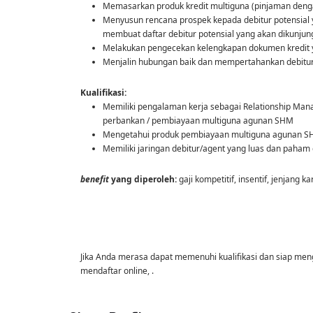
Memasarkan produk kredit multiguna (pinjaman denga
Menyusun rencana prospek kepada debitur potensial ya
membuat daftar debitur potensial yang akan dikunjung
Melakukan pengecekan kelengkapan dokumen kredit ya
Menjalin hubungan baik dan mempertahankan debitur 
Kualifikasi:
Memiliki pengalaman kerja sebagai Relationship Mana
perbankan / pembiayaan multiguna agunan SHM
Mengetahui produk pembiayaan multiguna agunan S
Memiliki jaringan debitur/agent yang luas dan paha
benefit
yang diperoleh:
gaji kompetitif, insentif, jenjang kar
Jika Anda merasa dapat memenuhi kualifikasi dan siap men
mendaftar online, .