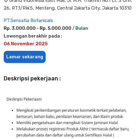
Grand Indonesia East Mall, Jl. M.H. Thamrin No.1 Lt. 3 Unit
26, RT.1/RW.5, Menteng, Central Jakarta City, Jakarta 10310
PT.Sensatia Botanicals
Rp. 3.000.000 - Rp. 5.000.000
/ Bulan
Lowongan berakhir pada :
06 November 2025
Lamar sekarang
Deskripsi pekerjaan :
Deskripsi Pekeriaan:
Mengikuti perkembangan peraturan kosmetik terkait pelabelan,
kemasan, bahan baku, penilaian keamanan, dan klaim produk
Memiliki pengetahuan dan mengikuti Sistem Jaminan Halal
Melakukan proses registrasi Produk Akhir ( termasuk daftar baru,
perubahan data dan daftar ulang untuk Sertifikasi Halal )