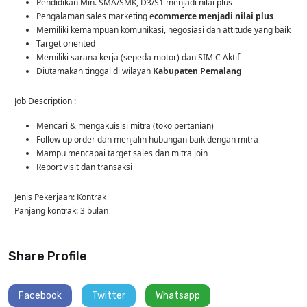
Pendidikan Min. SMA/SMK, D3/S1 menjadi nilai plus
Pengalaman sales marketing e
commerce menjadi nilai plus
Memiliki kemampuan komunikasi, negosiasi dan attitude yang baik
Target oriented
Memiliki sarana kerja (sepeda motor) dan SIM C Aktif
Diutamakan tinggal di wilayah
Kabupaten Pemalang
Job Description :
Mencari & mengakuisisi mitra (toko pertanian)
Follow up order dan menjalin hubungan baik dengan mitra
Mampu mencapai target sales dan mitra join
Report visit dan transaksi
Jenis Pekerjaan: Kontrak
Panjang kontrak: 3 bulan
Share Profile
Facebook
Twitter
Whatsapp