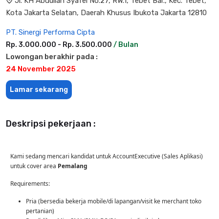
Jl. KH Abdullah Syafei No.27, RW.1, Tebet Bar., Kec. Tebet,
Kota Jakarta Selatan, Daerah Khusus Ibukota Jakarta 12810
PT. Sinergi Performa Cipta
Rp. 3.000.000 - Rp. 3.500.000
/ Bulan
Lowongan berakhir pada :
24 November 2025
Lamar sekarang
Deskripsi pekerjaan :
Kami sedang mencari kandidat untuk AccountExecutive (Sales Aplikasi)
untuk cover area
Pemalang
Requirements:
Pria (bersedia bekerja mobile/di lapangan/visit ke merchant toko
pertanian)