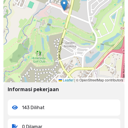
Leaflet
|
© OpenStreetMap contributors
Informasi pekerjaan
143 Dilihat
0 Dilamar