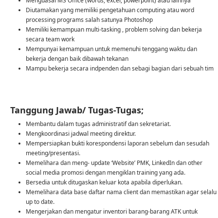
Menguasai MS Office (words, excel, powerpoint) atau lainnya
Diutamakan yang memiliki pengetahuan computing atau word
processing programs salah satunya Photoshop
Memiliki kemampuan multi-tasking , problem solving dan bekerja
secara team work
Mempunyai kemampuan untuk memenuhi tenggang waktu dan
bekerja dengan baik dibawah tekanan
Mampu bekerja secara indpenden dan sebagi bagian dari sebuah tim
Tanggung Jawab/ Tugas-Tugas;
Membantu dalam tugas administratif dan sekretariat.
Mengkoordinasi jadwal meeting direktur.
Mempersiapkan bukti korespondensi laporan sebelum dan sesudah
meeting/presentasi.
Memelihara dan meng- update ‘Website’ PMK, LinkedIn dan other
social media promosi dengan mengiklan training yang ada.
Bersedia untuk ditugaskan keluar kota apabila diperlukan.
Memelihara data base daftar nama client dan memastikan agar selalu
up to date.
Mengerjakan dan mengatur inventori barang-barang ATK untuk