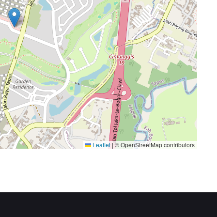
Leaflet
|
© OpenStreetMap contributors