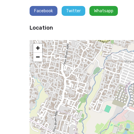
Facebook
Twitter
Whatsapp
Location
+
−