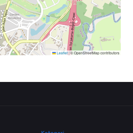
Leaflet
|
© OpenStreetMap contributors