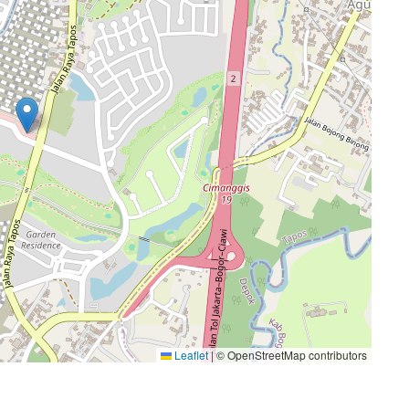
Leaflet
|
© OpenStreetMap contributors