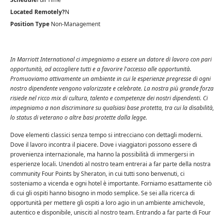
Located Remotely?
N
Position Type
Non-Management
In Marriott International ci impegniamo a essere un datore di lavoro con pari
opportunità, ad accogliere tutti e a favorire l'accesso alle opportunità.
Promuoviamo attivamente un ambiente in cui le esperienze pregresse di ogni
nostro dipendente vengono valorizzate e celebrate. La nostra più grande forza
risiede nel ricco mix di cultura, talento e competenze dei nostri dipendenti. Ci
impegniamo a non discriminare su qualsiasi base protetta, tra cui la disabilità,
lo status di veterano o altre basi protette dalla legge.
Dove elementi classici senza tempo si intrecciano con dettagli moderni.
Dove il lavoro incontra il piacere. Dove i viaggiatori possono essere di
provenienza internazionale, ma hanno la possibilità di immergersi in
esperienze locali. Unendoti al nostro team entrerai a far parte della nostra
community Four Points by Sheraton, in cui tutti sono benvenuti, ci
sosteniamo a vicenda e ogni hotel è importante. Forniamo esattamente ciò
di cui gli ospiti hanno bisogno in modo semplice. Se sei alla ricerca di
opportunità per mettere gli ospiti a loro agio in un ambiente amichevole,
autentico e disponibile, unisciti al nostro team. Entrando a far parte di Four