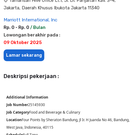
Tamansari Hive Office Lt.1, Jl. DI. Panjaitan Kav. 3-4,
Jakarta, Daerah Khusus Ibukota Jakarta 11340
Marriott International, Inc
Rp. 0 - Rp. 0
/ Bulan
Lowongan berakhir pada :
09 Oktober 2025
Lamar sekarang
Deskripsi pekerjaan :
Additional Information
Job Number
25145930
Job Category
Food and Beverage & Culinary
Location
Four Points by Sheraton Bandung, Jl Ir. H Juanda No 46, Bandung,
West Java, Indonesia, 40115
Schedule
Full Time