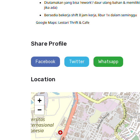
Share Profile
Facebook
Twitter
Whatsapp
Location
+
−