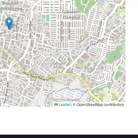
Leaflet
|
© OpenStreetMap contributors