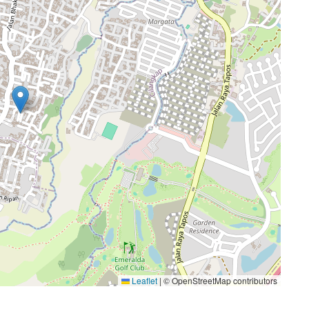
Leaflet
|
© OpenStreetMap contributors