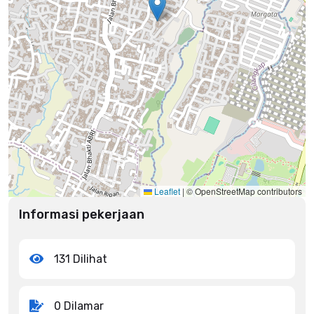
Leaflet
|
© OpenStreetMap contributors
Informasi pekerjaan
131 Dilihat
0 Dilamar