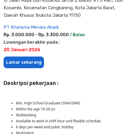
Jalan Raya Duri Kosambi, lantai 2.168GG, RT.1/RW.1, Duri
Kosambi, Kecamatan Cengkareng, Kota Jakarta Barat,
Daerah Khusus Ibukota Jakarta 11750
PT Kharisma Menara Abadi
Rp. 3.000.000 - Rp. 3.300.000
/ Bulan
Lowongan berakhir pada :
20 Januari 2026
Lamar sekarang
Deskripsi pekerjaan :
Min. High School Graduate (SMA/SMK)
Within the age 19-28 yo
Multitasking
Available to work in shift hour and flexible schedule
6 days per week and public holiday
Multitalent