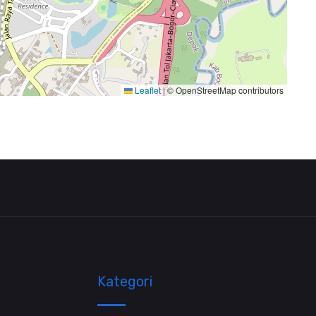
Leaflet
|
© OpenStreetMap contributors
Kategori